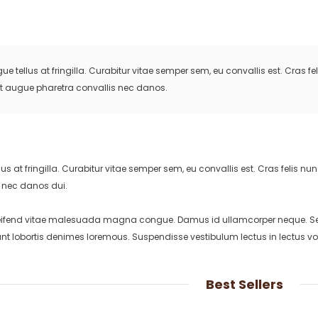
e tellus at fringilla. Curabitur vitae semper sem, eu convallis est. Cras
t augue pharetra convallis nec danos.
us at fringilla. Curabitur vitae semper sem, eu convallis est. Cras felis 
 nec danos dui.
leifend vitae malesuada magna congue. Damus id ullamcorper neque. Sed v
t lobortis denimes loremous. Suspendisse vestibulum lectus in lectus vol
Best Sellers