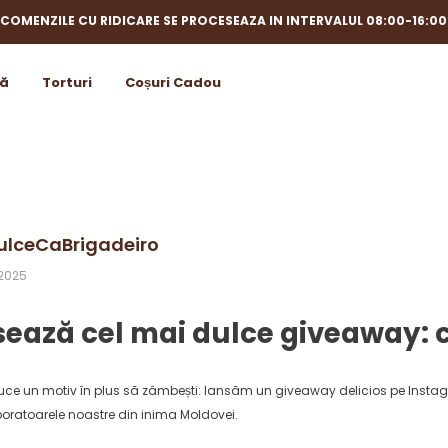
COMENZILE CU RIDICARE SE PROCESEAZA IN INTERVALUL 08:00-16:00
ă
Torturi
Coșuri Cadou
lceCaBrigadeiro
 2025
sează cel mai dulce giveaway: c
ce un motiv în plus să zâmbești: lansăm un giveaway delicios pe Instagra
laboratoarele noastre din inima Moldovei.