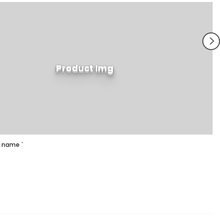
Product Img
's name
`