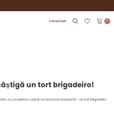
Conectare
0
âștigă un tort brigadeiro!
m, cu un premiu care îți va face ziua mai bună – un tort brigadeiro