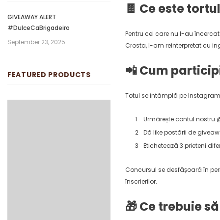
🍫 Ce este tortu
GIVEAWAY ALERT
#DulceCaBrigadeiro
Pentru cei care nu l-au încercat 
September 23, 2025
Crosta, l-am reinterpretat cu i
📲 Cum particip
FEATURED PRODUCTS
Totul se întâmplă pe Instagram. 
Urmărește contul nostru 
Dă like postării de givea
Etichetează 3 prieteni dife
Concursul se desfășoară în perio
înscrierilor.
🎁 Ce trebuie să