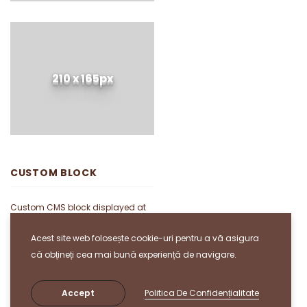
210 x 165px
CUSTOM BLOCK
Custom CMS block displayed at
the left sidebar on the Catalog
Acest site web folosește cookie-uri pentru a vă asigura
Page. Put your own content here:
că obțineți cea mai bună experiență de navigare.
text, html, images, media...
whatever you like.
Accept
Politica De Confidențialitate
There are many similar sample