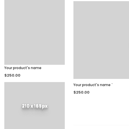
Your product's name
$250.00
Your product's name
`
$250.00
210 x 165px