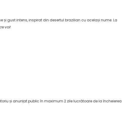
e și gust intens, inspirat din desertul brazilian cu același nume. La
re voi!
atoriu și anunțat public în maximum 2 zile lucrătoare de la încheierea