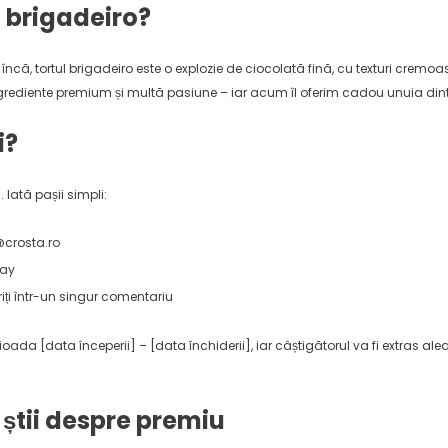
l brigadeiro?
încă, tortul brigadeiro este o explozie de ciocolată fină, cu texturi cremoas
ngrediente premium și multă pasiune – iar acum îl oferim cadou unuia dint
i?
Iată pașii simpli:
@crosta.ro
way
riți într-un singur comentariu
ada [data începerii] – [data închiderii], iar câștigătorul va fi extras ale
 știi despre premiu