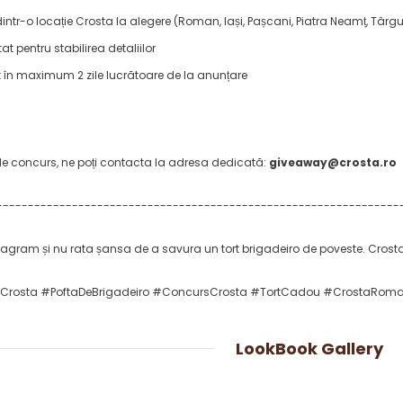
dintr-o locație Crosta la alegere (Roman, Iași, Pașcani, Piatra Neamț, Târ
t pentru stabilirea detaliilor
t în maximum 2 zile lucrătoare de la anunțare
 de concurs, ne poți contacta la adresa dedicată:
giveaway@crosta.ro
----------------------------------------------------------------
stagram și nu rata șansa de a savura un tort brigadeiro de poveste. Crost
Crosta #PoftaDeBrigadeiro #ConcursCrosta #TortCadou #CrostaRom
LookBook Gallery