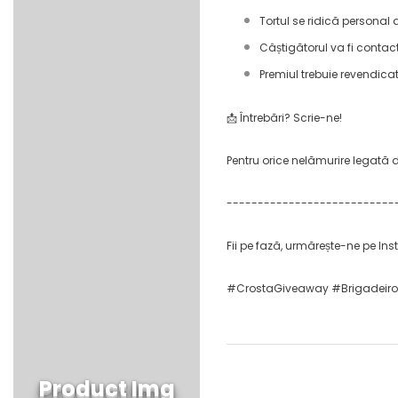
Tortul se ridică personal 
Câștigătorul va fi contacta
Premiul trebuie revendica
📩 Întrebări? Scrie-ne!
Pentru orice nelămurire legată
---------------------------
Fii pe fază, urmărește-ne pe In
#CrostaGiveaway #Brigadeiro
Product Img