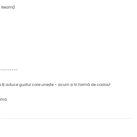
gu Neamț)
---------
a îți aduce gustul care unește – acum și în formă de cadou!
ania