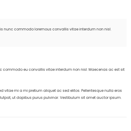
 felis nunc commodo loremous convallis vitae interdum non nisl.
nunc commodo eu convallis vitae interdum non nisl. Maecenas ac est sit
itae mi a mi pretium aliquet ac sed elitos. Pellentesque nulla eros
utpat, ut dapibus purus pulvinar. Vestibulum sit amet auctor ipsum.